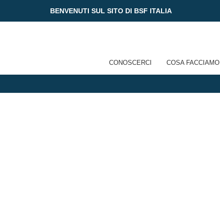
[give_donor_dashboard]
BENVENUTI SUL SITO DI BSF ITALIA
Skip
to
content
CONOSCERCI
COSA FACCIAMO