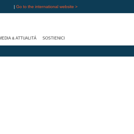
|
Go to the international website >
MEDIA & ATTUALITÁ
SOSTIENICI