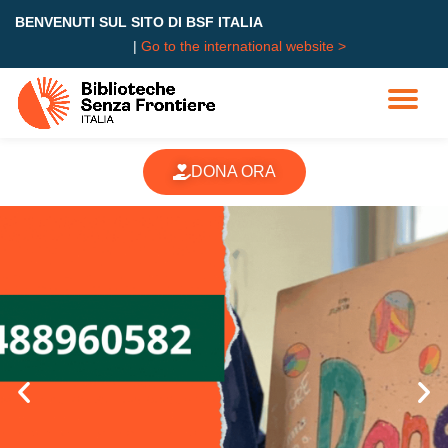
BENVENUTI SUL SITO DI BSF ITALIA
|
Go to the international website >
Skip
to
content
DONA ORA