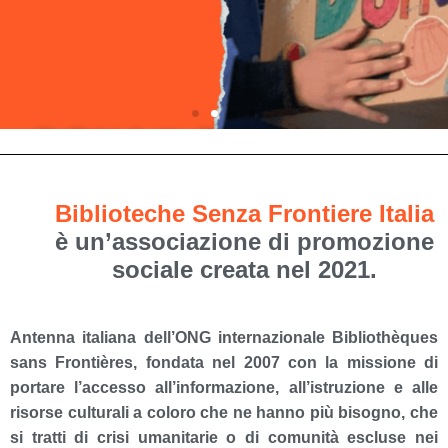
DONA IL TUO
5XMILLE
Biblioteche Senza Frontiere Italia
Aiutaci con un piccolo gesto a regalare grandi
è un’associazione di promozione
storie a chi è meno fortunato. Indica il nostro
sociale creata nel 2021.
Codice Fiscale nella tua dichiarazione dei redditi.
Mi impegno
Antenna italiana dell’ONG internazionale Bibliothèques
sans Frontières, fondata nel 2007 con la missione di
portare l’
accesso all’informazione, all’istruzione e alle
risorse culturali
a coloro che ne hanno più bisogno
, che
si tratti di crisi umanitarie o di comunità escluse nei