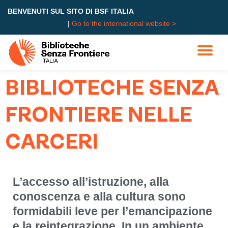
BENVENUTI SUL SITO DI BSF ITALIA
|
Go to the international website >
Skip
to
content
BIBLIOTECHE SENZA
FRONTIERE NELLE
CARCERI
L’accesso all’istruzione, alla
conoscenza e alla cultura sono
formidabili leve per l’emancipazione
e la reintegrazione. In un ambiente