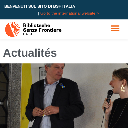
BENVENUTI SUL SITO DI BSF ITALIA
|
Go to the international website >
Skip
to
content
Actualités